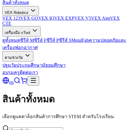
สินค้าทั้งหมด
VEX Robotics
VEX 123
VEX GO
VEX IQ
VEX EXP
VEX V5
VEX Aim
VEX
CTE
เครื่องมือ xTool
ดูทั้งหมด
ซีรีส์ M
ซีรีส์ F
ซีรีส์ P
ซีรีส์ S
MetalFab
ความปลอดภัยและ
เครื่องฟอกอากาศ
ตามช่วงวัย
ปฐมวัย
ประถมศึกษา
มัธยมศึกษา
อบรมครู
ติดต่อเรา
en
สินค้าทั้งหมด
เลือกดูแคตาล็อกสินค้าการศึกษา STEM สำหรับโรงเรียน