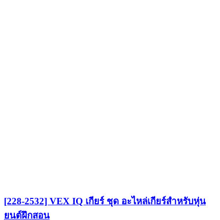
[228-2532] VEX IQ เกียร์ ชุด อะไหล่เกียร์สำหรับหุ่น
ยนต์ฝึกสอน