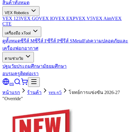
สินค้าทั้งหมด
VEX Robotics
VEX 123
VEX GO
VEX IQ
VEX EXP
VEX V5
VEX Aim
VEX
CTE
เครื่องมือ xTool
ดูทั้งหมด
ซีรีส์ M
ซีรีส์ F
ซีรีส์ P
ซีรีส์ S
MetalFab
ความปลอดภัยและ
เครื่องฟอกอากาศ
ตามช่วงวัย
ปฐมวัย
ประถมศึกษา
มัธยมศึกษา
อบรมครู
ติดต่อเรา
en
หน้าแรก
ร้านค้า
vex-v5
โจทย์การแข่งขัน 2026-27
"Override"