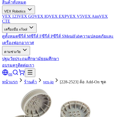
สินค้าทั้งหมด
VEX Robotics
VEX 123
VEX GO
VEX IQ
VEX EXP
VEX V5
VEX Aim
VEX
CTE
เครื่องมือ xTool
ดูทั้งหมด
ซีรีส์ M
ซีรีส์ F
ซีรีส์ P
ซีรีส์ S
MetalFab
ความปลอดภัยและ
เครื่องฟอกอากาศ
ตามช่วงวัย
ปฐมวัย
ประถมศึกษา
มัธยมศึกษา
อบรมครู
ติดต่อเรา
en
หน้าแรก
ร้านค้า
vex-iq
[228-2523] ล้อ Add-On ชุด