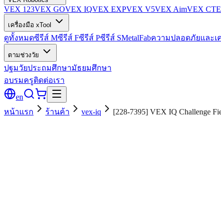
VEX 123
VEX GO
VEX IQ
VEX EXP
VEX V5
VEX Aim
VEX CTE
เครื่องมือ xTool
ดูทั้งหมด
ซีรีส์ M
ซีรีส์ F
ซีรีส์ P
ซีรีส์ S
MetalFab
ความปลอดภัยและเค
ตามช่วงวัย
ปฐมวัย
ประถมศึกษา
มัธยมศึกษา
อบรมครู
ติดต่อเรา
en
หน้าแรก
ร้านค้า
vex-iq
[228-7395] VEX IQ Challenge Fi