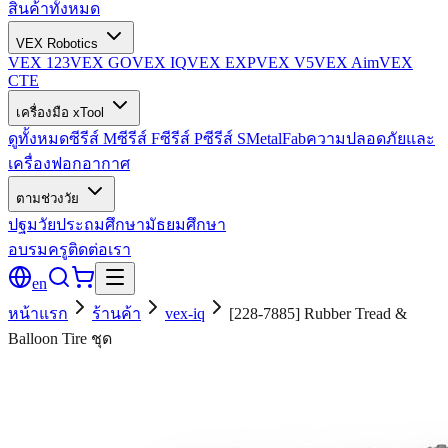
สินค้าทั้งหมด
VEX Robotics
VEX 123
VEX GO
VEX IQ
VEX EXP
VEX V5
VEX Aim
VEX
CTE
เครื่องมือ xTool
ดูทั้งหมด
ซีรีส์ M
ซีรีส์ F
ซีรีส์ P
ซีรีส์ S
MetalFab
ความปลอดภัยและ
เครื่องฟอกอากาศ
ตามช่วงวัย
ปฐมวัย
ประถมศึกษา
มัธยมศึกษา
อบรมครู
ติดต่อเรา
en
หน้าแรก
ร้านค้า
vex-iq
[228-7885] Rubber Tread &
Balloon Tire ชุด