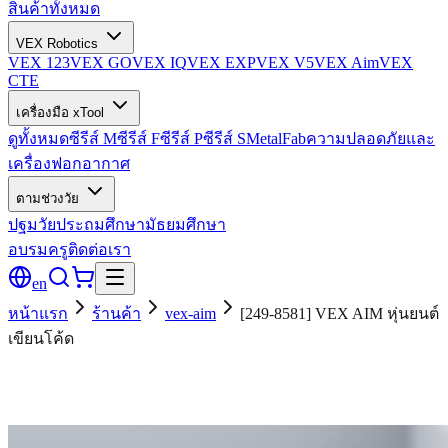
สินค้าทั้งหมด
VEX Robotics
VEX 123
VEX GO
VEX IQ
VEX EXP
VEX V5
VEX Aim
VEX
CTE
เครื่องมือ xTool
ดูทั้งหมด
ซีรีส์ M
ซีรีส์ F
ซีรีส์ P
ซีรีส์ S
MetalFab
ความปลอดภัยและ
เครื่องฟอกอากาศ
ตามช่วงวัย
ปฐมวัย
ประถมศึกษา
มัธยมศึกษา
อบรมครู
ติดต่อเรา
en
หน้าแรก
ร้านค้า
vex-aim
[249-8581] VEX AIM หุ่นยนต์
เขียนโค้ด