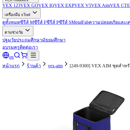
VEX 123
VEX GO
VEX IQ
VEX EXP
VEX V5
VEX Aim
VEX CTE
เครื่องมือ xTool
ดูทั้งหมด
ซีรีส์ M
ซีรีส์ F
ซีรีส์ P
ซีรีส์ S
MetalFab
ความปลอดภัยและเค
ตามช่วงวัย
ปฐมวัย
ประถมศึกษา
มัธยมศึกษา
อบรมครู
ติดต่อเรา
en
หน้าแรก
ร้านค้า
vex-aim
[249-9300] VEX AIM ชุดสำหรั