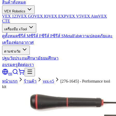
สินค้าทั้งหมด
VEX Robotics
VEX 123
VEX GO
VEX IQ
VEX EXP
VEX V5
VEX Aim
VEX
CTE
เครื่องมือ xTool
ดูทั้งหมด
ซีรีส์ M
ซีรีส์ F
ซีรีส์ P
ซีรีส์ S
MetalFab
ความปลอดภัยและ
เครื่องฟอกอากาศ
ตามช่วงวัย
ปฐมวัย
ประถมศึกษา
มัธยมศึกษา
อบรมครู
ติดต่อเรา
en
หน้าแรก
ร้านค้า
vex-v5
[276-1645] - Performance tool
kit