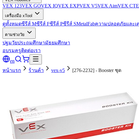
VEX 123
VEX GO
VEX IQ
VEX EXP
VEX V5
VEX Aim
VEX CTE
เครื่องมือ xTool
ดูทั้งหมด
ซีรีส์ M
ซีรีส์ F
ซีรีส์ P
ซีรีส์ S
MetalFab
ความปลอดภัยและเค
ตามช่วงวัย
ปฐมวัย
ประถมศึกษา
มัธยมศึกษา
อบรมครู
ติดต่อเรา
en
หน้าแรก
ร้านค้า
vex-v5
[276-2232] - Booster ชุด