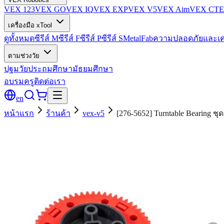
VEX 123
VEX GO
VEX IQ
VEX EXP
VEX V5
VEX Aim
VEX CTE
เครื่องมือ xTool
ดูทั้งหมด
ซีรีส์ M
ซีรีส์ F
ซีรีส์ P
ซีรีส์ S
MetalFab
ความปลอดภัยและเค
ตามช่วงวัย
ปฐมวัย
ประถมศึกษา
มัธยมศึกษา
อบรมครู
ติดต่อเรา
en
หน้าแรก
ร้านค้า
vex-v5
[276-5652] Turntable Bearing ชุ