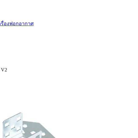
รื่องฟอกอากาศ
ด V2