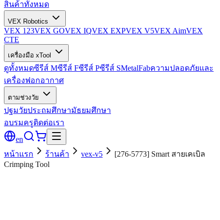
สินค้าทั้งหมด
VEX Robotics
VEX 123
VEX GO
VEX IQ
VEX EXP
VEX V5
VEX Aim
VEX
CTE
เครื่องมือ xTool
ดูทั้งหมด
ซีรีส์ M
ซีรีส์ F
ซีรีส์ P
ซีรีส์ S
MetalFab
ความปลอดภัยและ
เครื่องฟอกอากาศ
ตามช่วงวัย
ปฐมวัย
ประถมศึกษา
มัธยมศึกษา
อบรมครู
ติดต่อเรา
en
หน้าแรก
ร้านค้า
vex-v5
[276-5773] Smart สายเคเบิล
Crimping Tool