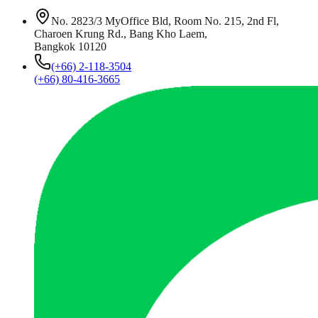
No. 2823/3 MyOffice Bld, Room No. 215, 2nd Fl,
Charoen Krung Rd., Bang Kho Laem,
Bangkok 10120
(+66) 2-118-3504
(+66) 80-416-3665