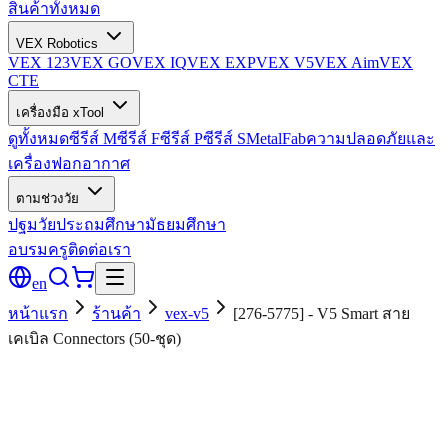
สินค้าทั้งหมด
VEX Robotics
VEX 123
VEX GO
VEX IQ
VEX EXP
VEX V5
VEX Aim
VEX
CTE
เครื่องมือ xTool
ดูทั้งหมด
ซีรีส์ M
ซีรีส์ F
ซีรีส์ P
ซีรีส์ S
MetalFab
ความปลอดภัยและ
เครื่องฟอกอากาศ
ตามช่วงวัย
ปฐมวัย
ประถมศึกษา
มัธยมศึกษา
อบรมครู
ติดต่อเรา
en
หน้าแรก
ร้านค้า
vex-v5
[276-5775] - V5 Smart สาย
เคเบิล Connectors (50-ชุด)