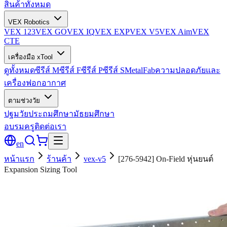
สินค้าทั้งหมด
VEX Robotics
VEX 123
VEX GO
VEX IQ
VEX EXP
VEX V5
VEX Aim
VEX
CTE
เครื่องมือ xTool
ดูทั้งหมด
ซีรีส์ M
ซีรีส์ F
ซีรีส์ P
ซีรีส์ S
MetalFab
ความปลอดภัยและ
เครื่องฟอกอากาศ
ตามช่วงวัย
ปฐมวัย
ประถมศึกษา
มัธยมศึกษา
อบรมครู
ติดต่อเรา
en
หน้าแรก
ร้านค้า
vex-v5
[276-5942] On-Field หุ่นยนต์
Expansion Sizing Tool