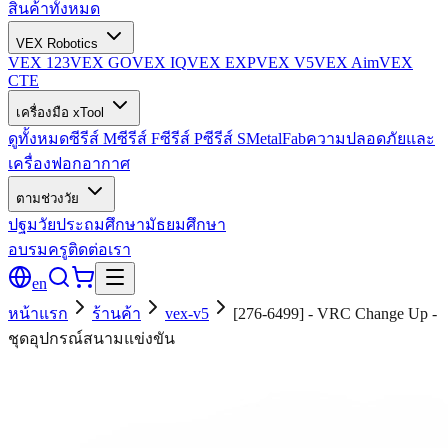
สินค้าทั้งหมด
VEX Robotics
VEX 123
VEX GO
VEX IQ
VEX EXP
VEX V5
VEX Aim
VEX
CTE
เครื่องมือ xTool
ดูทั้งหมด
ซีรีส์ M
ซีรีส์ F
ซีรีส์ P
ซีรีส์ S
MetalFab
ความปลอดภัยและ
เครื่องฟอกอากาศ
ตามช่วงวัย
ปฐมวัย
ประถมศึกษา
มัธยมศึกษา
อบรมครู
ติดต่อเรา
en
หน้าแรก
ร้านค้า
vex-v5
[276-6499] - VRC Change Up -
ชุดอุปกรณ์สนามแข่งขัน