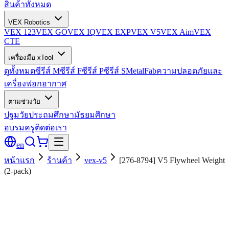
สินค้าทั้งหมด
VEX Robotics
VEX 123
VEX GO
VEX IQ
VEX EXP
VEX V5
VEX Aim
VEX
CTE
เครื่องมือ xTool
ดูทั้งหมด
ซีรีส์ M
ซีรีส์ F
ซีรีส์ P
ซีรีส์ S
MetalFab
ความปลอดภัยและ
เครื่องฟอกอากาศ
ตามช่วงวัย
ปฐมวัย
ประถมศึกษา
มัธยมศึกษา
อบรมครู
ติดต่อเรา
en
หน้าแรก
ร้านค้า
vex-v5
[276-8794] V5 Flywheel Weight
(2-pack)