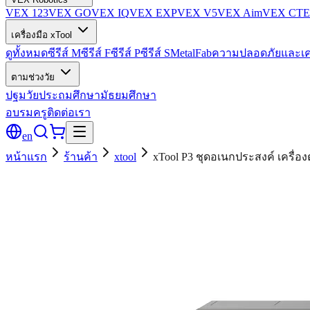
VEX 123
VEX GO
VEX IQ
VEX EXP
VEX V5
VEX Aim
VEX CTE
เครื่องมือ xTool
ดูทั้งหมด
ซีรีส์ M
ซีรีส์ F
ซีรีส์ P
ซีรีส์ S
MetalFab
ความปลอดภัยและเค
ตามช่วงวัย
ปฐมวัย
ประถมศึกษา
มัธยมศึกษา
อบรมครู
ติดต่อเรา
en
หน้าแรก
ร้านค้า
xtool
xTool P3 ชุดอเนกประสงค์ เครื่อ